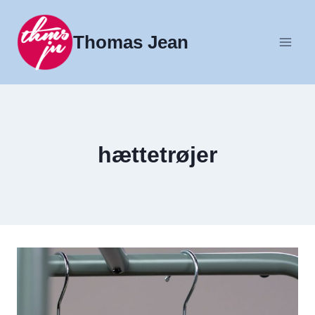
Fortsæt
til
Thomas Jean
indhold
hættetrøjer