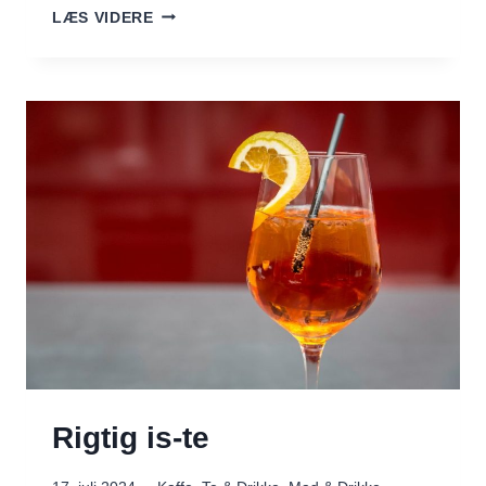
JORDBÆRTÆRTE
LÆS VIDERE
–
EN
SOMMERLIG
DELIKATESSE
Rigtig is-te