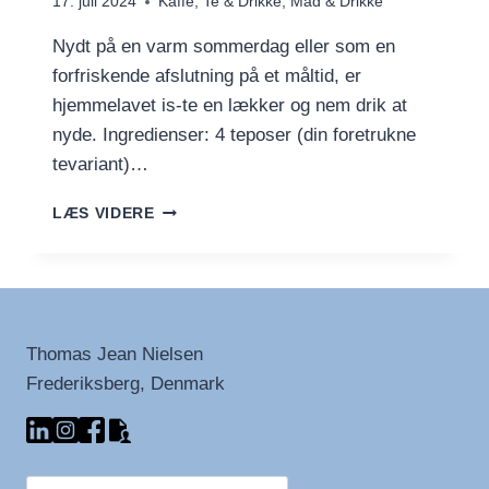
17. juli 2024
Kaffe, Te & Drikke
,
Mad & Drikke
Nydt på en varm sommerdag eller som en
forfriskende afslutning på et måltid, er
hjemmelavet is-te en lækker og nem drik at
nyde. Ingredienser: 4 teposer (din foretrukne
tevariant)…
RIGTIG
LÆS VIDERE
IS-
TE
Thomas Jean Nielsen
Frederiksberg, Denmark