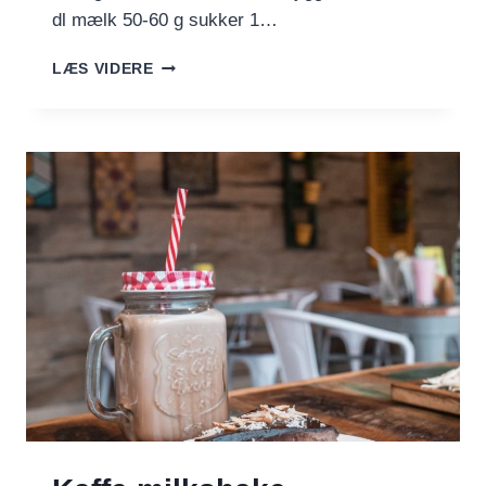
dl mælk 50-60 g sukker 1…
HJEMMELAVEDE
LÆS VIDERE
KAFFE-
ISPINDE
–
HELT
GENIALE
I
SOMMERVARMEN