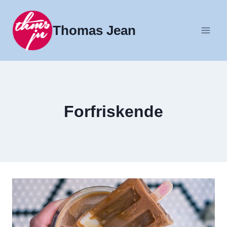
Fortsæt
til
Thomas Jean
indhold
Forfriskende