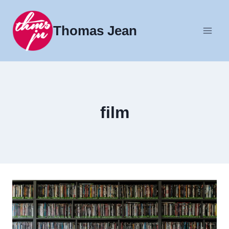
Fortsæt
til
Thomas Jean
indhold
film