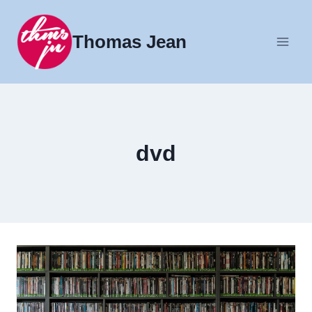
Fortsæt
til
Thomas Jean
indhold
dvd