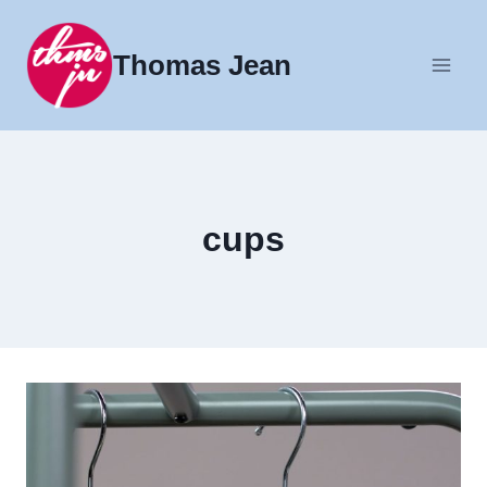
Fortsæt
til
Thomas Jean
indhold
cups