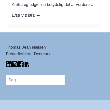
Afrika og udgør en betydelig del af verdens…
COFFEA
LÆS VIDERE
CANEPHORA:
KAFFENS
KRAFTFULDE
OG
ROBUSTE
BØNNE
Thomas Jean Nielsen
Frederiksberg, Denmark
Søg