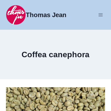
Fortsæt
til
Thomas Jean
indhold
Coffea canephora