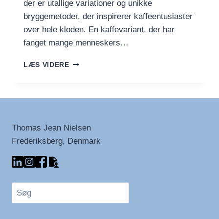
der er utallige variationer og unikke
bryggemetoder, der inspirerer kaffeentusiaster
over hele kloden. En kaffevariant, der har
fanget mange menneskers…
KOPI
LÆS VIDERE
LUWAK
–
DENS
UNIKKE
OPRINDELSE
OG
Thomas Jean Nielsen
KONTROVERSER
Frederiksberg, Denmark
I
KAFFEVERDENEN
Søg