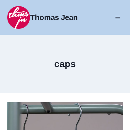
Fortsæt
til
Thomas Jean
indhold
caps