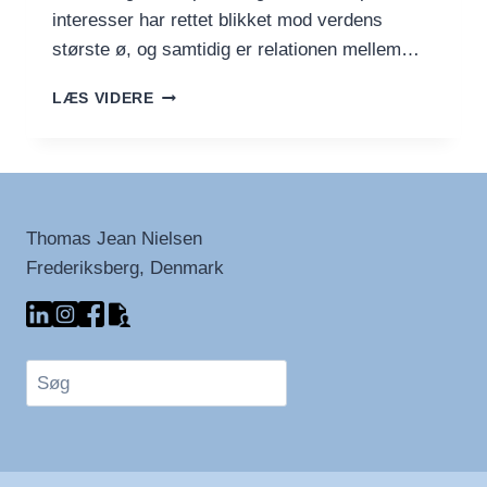
interesser har rettet blikket mod verdens
største ø, og samtidig er relationen mellem…
GRØNLAND
LÆS VIDERE
PÅ
FILM
–
KULTUR,
LIV
OG
Thomas Jean Nielsen
HVERDAGE
Frederiksberg, Denmark
SET
GENNEM
KAMERAET
Søg