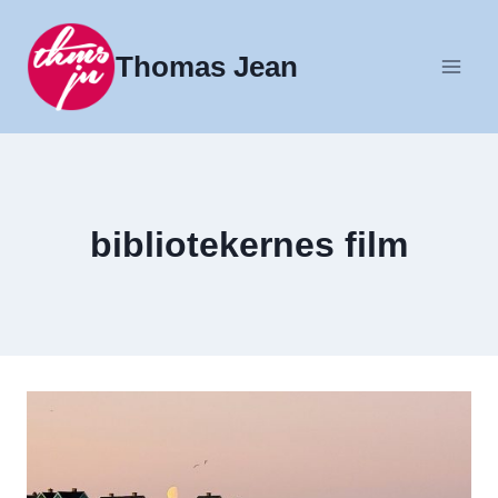
Fortsæt
til
Thomas Jean
indhold
bibliotekernes film