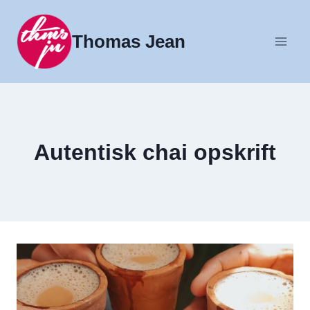
Fortsæt
til
Thomas Jean
indhold
Autentisk chai opskrift