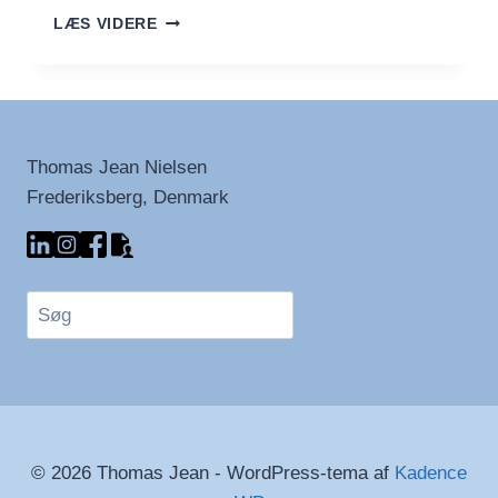
CHAI
LÆS VIDERE
–
EN
ÆGTE
INDISK
KLASSIKER
Thomas Jean Nielsen
Frederiksberg, Denmark
Søg
© 2026 Thomas Jean - WordPress-tema af
Kadence