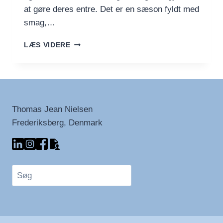
at gøre deres entre. Det er en sæson fyldt med
smag,…
SENSOMMERENS
LÆS VIDERE
HØST
–
SÆSONENS
FRUGT
OG
GRØNT
Thomas Jean Nielsen
I
Frederiksberg, Denmark
AUGUST
OG
SEPTEMBER
Søg