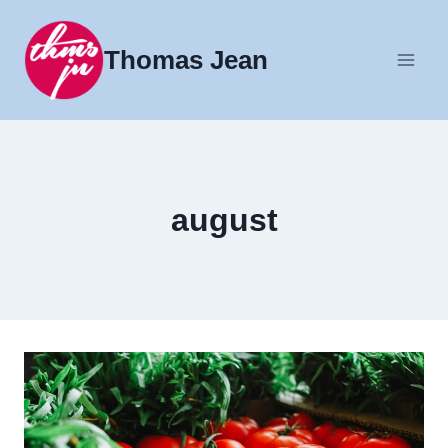
Fortsæt
til
Thomas Jean
indhold
august