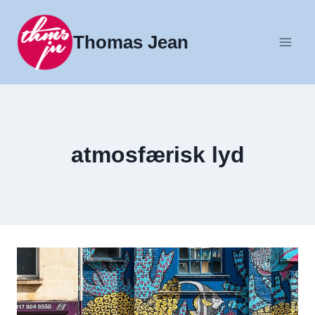
Fortsæt
til
Thomas Jean
indhold
atmosfærisk lyd