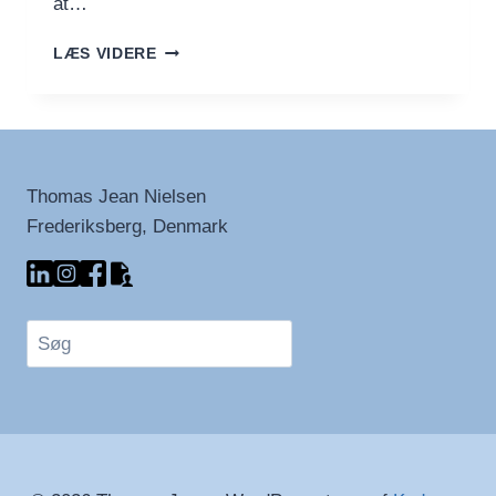
at…
DYK
LÆS VIDERE
NED
I
BRISTOLS
TRIP-
HOP-
HISTORIE
Thomas Jean Nielsen
MED
Frederiksberg, Denmark
SPOTIFY
Søg