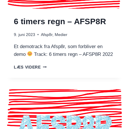
6 timers regn – AFSP8R
9. juni 2023
Afsp8r
,
Medier
Et demotrack fra Afsp8r, som forbliver en
demo
Track: 6 timers regn – AFSP8R 2022
6
LÆS VIDERE
TIMERS
REGN
–
AFSP8R