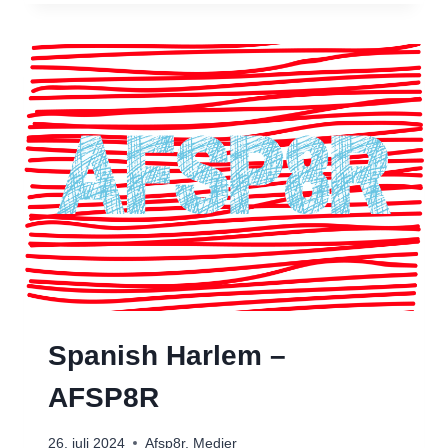
CURE
COVER)
–
AFSP8R
I
ØVEREN
Spanish Harlem –
AFSP8R
26. juli 2024
Afsp8r
,
Medier