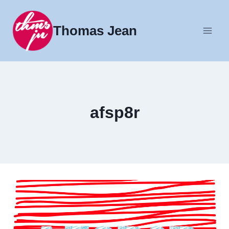
Fortsæt
til
Thomas Jean
indhold
afsp8r