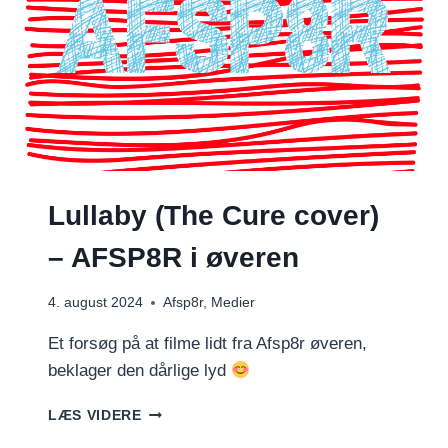
Lullaby (The Cure cover)
– AFSP8R i øveren
4. august 2024
Afsp8r
,
Medier
Et forsøg på at filme lidt fra Afsp8r øveren,
beklager den dårlige lyd
LULLABY
LÆS VIDERE
(THE