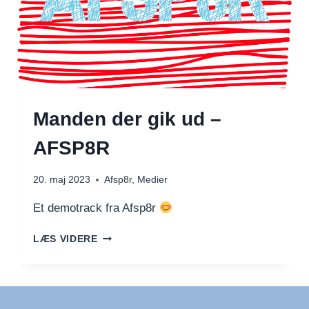
Manden der gik ud –
AFSP8R
20. maj 2023
Afsp8r
,
Medier
Et demotrack fra Afsp8r
MANDEN
LÆS VIDERE
DER
GIK
UD
–
AFSP8R