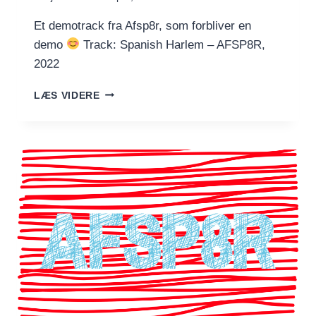
Et demotrack fra Afsp8r, som forbliver en
demo
Track: Spanish Harlem – AFSP8R,
2022
SPANISH
LÆS VIDERE
HARLEM
–
AFSP8R