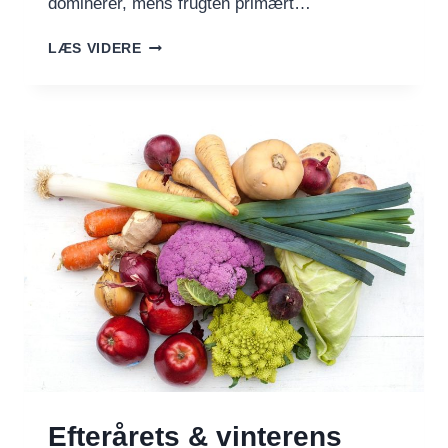
dominerer, mens frugten primært…
ÅRSTIDENS
LÆS VIDERE
FRUGT
OG
GRØNT
I
JANUAR,
FEBRUAR
&
MARTS
Efterårets & vinterens