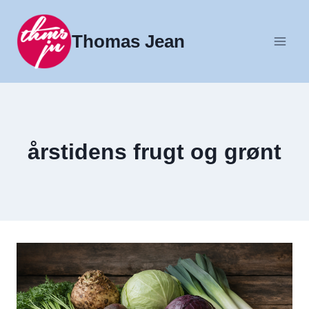
Fortsæt
til
Thomas Jean
indhold
årstidens frugt og grønt