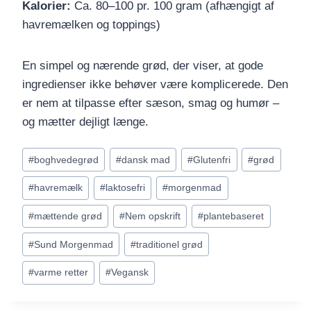
Kalorier:
Ca. 80–100 pr. 100 gram (afhængigt af
havremælken og toppings)
En simpel og nærende grød, der viser, at gode
ingredienser ikke behøver være komplicerede. Den
er nem at tilpasse efter sæson, smag og humør –
og mætter dejligt længe.
Indlæg-
#
boghvedegrød
#
dansk mad
#
Glutenfri
#
grød
tags:
#
havremælk
#
laktosefri
#
morgenmad
#
mættende grød
#
Nem opskrift
#
plantebaseret
#
Sund Morgenmad
#
traditionel grød
#
varme retter
#
Vegansk