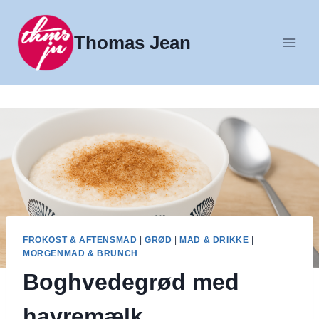
Fortsæt
til
Thomas Jean
indhold
FROKOST & AFTENSMAD
|
GRØD
|
MAD & DRIKKE
|
MORGENMAD & BRUNCH
Boghvedegrød med
havremælk