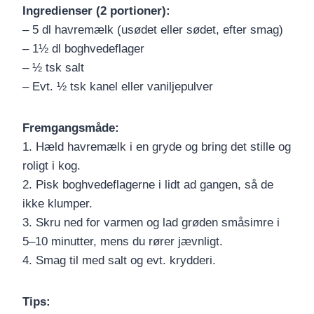
Ingredienser (2 portioner):
– 5 dl havremælk (usødet eller sødet, efter smag)
– 1½ dl boghvedeflager
– ½ tsk salt
– Evt. ½ tsk kanel eller vaniljepulver
Fremgangsmåde:
1. Hæld havremælk i en gryde og bring det stille og
roligt i kog.
2. Pisk boghvedeflagerne i lidt ad gangen, så de
ikke klumper.
3. Skru ned for varmen og lad grøden småsimre i
5–10 minutter, mens du rører jævnligt.
4. Smag til med salt og evt. krydderi.
Tips: