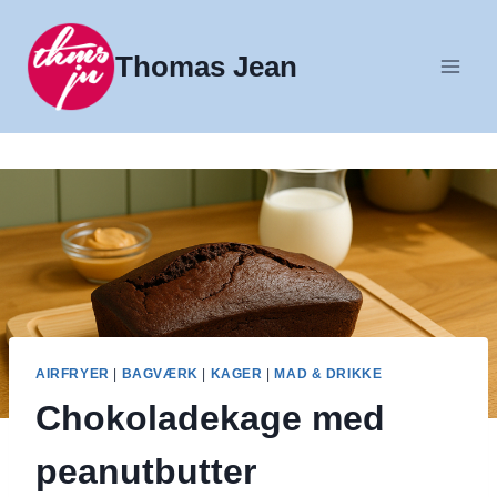
Fortsæt
til
Thomas Jean
indhold
AIRFRYER
|
BAGVÆRK
|
KAGER
|
MAD & DRIKKE
Chokoladekage med
peanutbutter