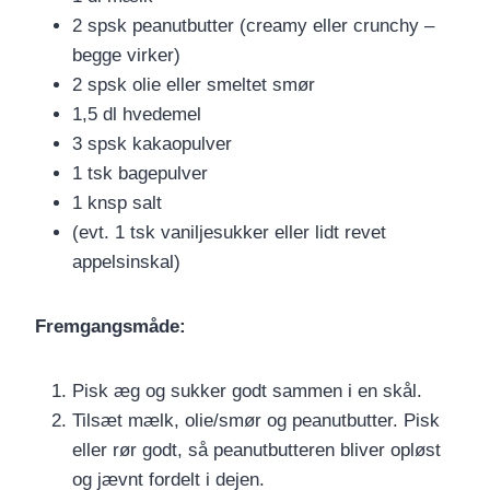
2 spsk peanutbutter (creamy eller crunchy –
begge virker)
2 spsk olie eller smeltet smør
1,5 dl hvedemel
3 spsk kakaopulver
1 tsk bagepulver
1 knsp salt
(evt. 1 tsk vaniljesukker eller lidt revet
appelsinskal)
Fremgangsmåde:
Pisk æg og sukker godt sammen i en skål.
Tilsæt mælk, olie/smør og peanutbutter. Pisk
eller rør godt, så peanutbutteren bliver opløst
og jævnt fordelt i dejen.