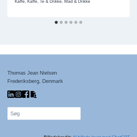
Kaffe
,
Kaffe, Te & Drikke
,
Mad & Drikke
Thomas Jean Nielsen
Frederiksberg, Denmark
Søg
Billedekredit:
AI billede lavet med ChatGPT