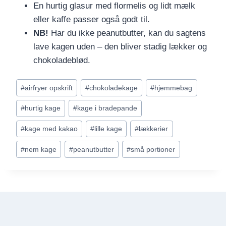
En hurtig glasur med flormelis og lidt mælk
eller kaffe passer også godt til.
NB!
Har du ikke peanutbutter, kan du sagtens
lave kagen uden – den bliver stadig lækker og
chokoladeblød.
Indlæg-
#
airfryer opskrift
#
chokoladekage
#
hjemmebag
tags:
#
hurtig kage
#
kage i bradepande
#
kage med kakao
#
lille kage
#
lækkerier
#
nem kage
#
peanutbutter
#
små portioner