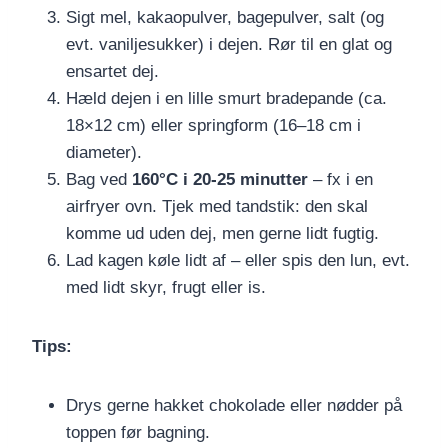
Sigt mel, kakaopulver, bagepulver, salt (og
evt. vaniljesukker) i dejen. Rør til en glat og
ensartet dej.
Hæld dejen i en lille smurt bradepande (ca.
18×12 cm) eller springform (16–18 cm i
diameter).
Bag ved
160°C i 20-25 minutter
– fx i en
airfryer ovn. Tjek med tandstik: den skal
komme ud uden dej, men gerne lidt fugtig.
Lad kagen køle lidt af – eller spis den lun, evt.
med lidt skyr, frugt eller is.
Tips:
Drys gerne hakket chokolade eller nødder på
toppen før bagning.