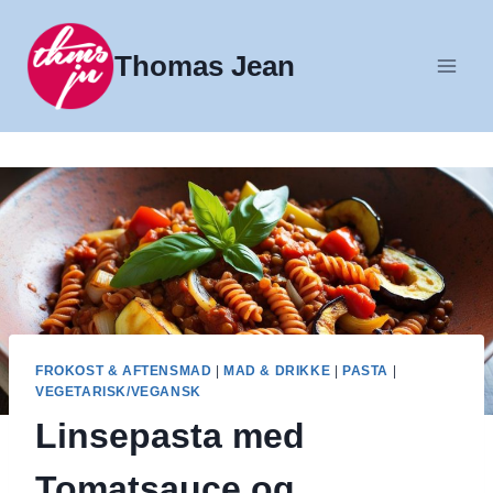
Fortsæt
til
Thomas Jean
indhold
FROKOST & AFTENSMAD
|
MAD & DRIKKE
|
PASTA
|
VEGETARISK/VEGANSK
Linsepasta med
Tomatsauce og