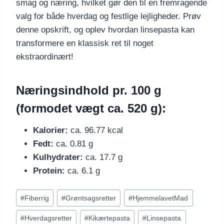
smag og næring, hvilket gør den til en fremragende
valg for både hverdag og festlige lejligheder. Prøv
denne opskrift, og oplev hvordan linsepasta kan
transformere en klassisk ret til noget
ekstraordinært!
Næringsindhold pr. 100 g
(formodet vægt ca. 520 g):
Kalorier:
ca. 96.77 kcal
Fedt:
ca. 0.81 g
Kulhydrater:
ca. 17.7 g
Protein:
ca. 6.1 g
Indlæg-
#
Fiberrig
#
Grøntsagsretter
#
HjemmelavetMad
tags:
#
Hverdagsretter
#
Kikærtepasta
#
Linsepasta