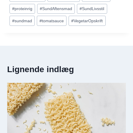
#
proteinrig
#
SundAftensmad
#
SundLivsstil
#
sundmad
#
tomatsauce
#
VegetarOpskrift
Lignende indlæg