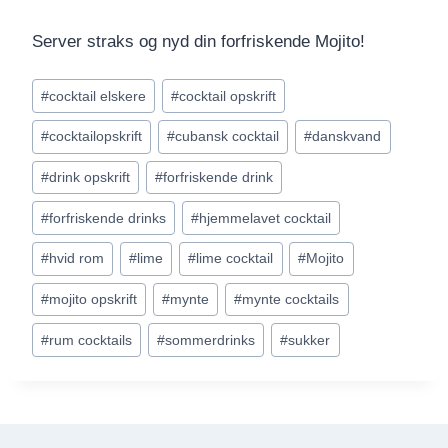
Server straks og nyd din forfriskende Mojito!
Indlæg-
#
cocktail elskere
#
cocktail opskrift
tags:
#
cocktailopskrift
#
cubansk cocktail
#
danskvand
#
drink opskrift
#
forfriskende drink
#
forfriskende drinks
#
hjemmelavet cocktail
#
hvid rom
#
lime
#
lime cocktail
#
Mojito
#
mojito opskrift
#
mynte
#
mynte cocktails
#
rum cocktails
#
sommerdrinks
#
sukker