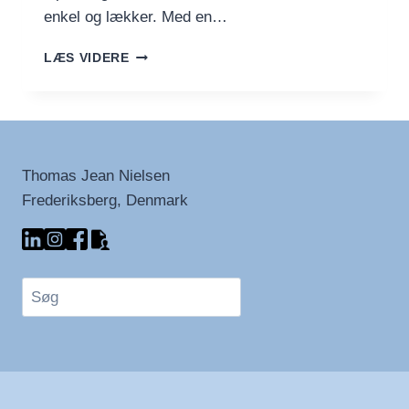
enkel og lækker. Med en…
PANDEKAGER
LÆS VIDERE
MED
FRUGT
–
PERFEKT
TIL
BRUNCH
Thomas Jean Nielsen
Frederiksberg, Denmark
Søg