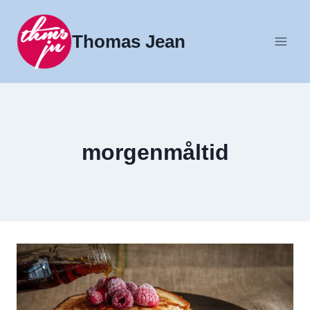
Fortsæt
til
Thomas Jean
indhold
morgenmåltid