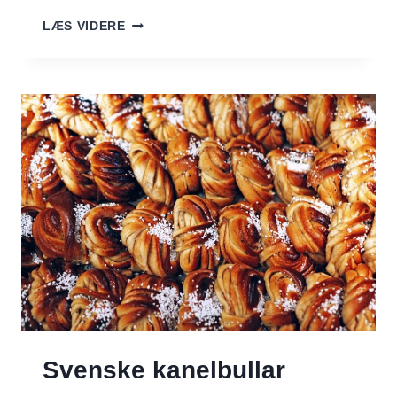
CAFFÈ
LÆS VIDERE
MACCHIATO
–
EN
DELIKAT
PLET
AF
MÆLK
I
ESPRESSOENS
VERDEN
Svenske kanelbullar