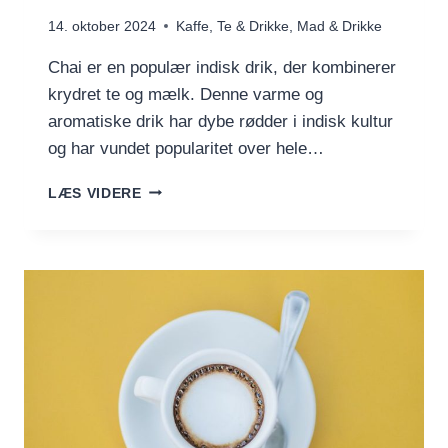
14. oktober 2024
Kaffe, Te & Drikke
,
Mad & Drikke
Chai er en populær indisk drik, der kombinerer
krydret te og mælk. Denne varme og
aromatiske drik har dybe rødder i indisk kultur
og har vundet popularitet over hele…
CHAI
LÆS VIDERE
–
EN
ÆGTE
INDISK
KLASSIKER