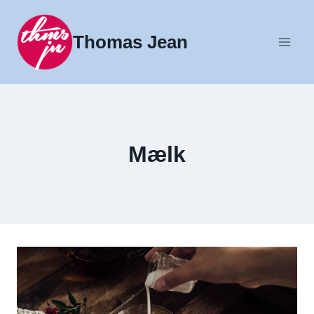
Fortsæt
til
Thomas Jean
indhold
Mælk