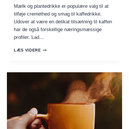
Mælk og plantedrikke er populære valg til at
tilføje cremethed og smag til kaffedrikke.
Udover at være en delikat tilsætning til kaffen
har de også forskellige næringsmæssige
profiler. Lad…
GUIDE
LÆS VIDERE
TIL
MÆLK
OG
PLANTEDRIKKE:
TYPER,
SUNDHEDSMÆSSIGE
FORDELE
OG
BRUG
I
KAFFEDRIKKE