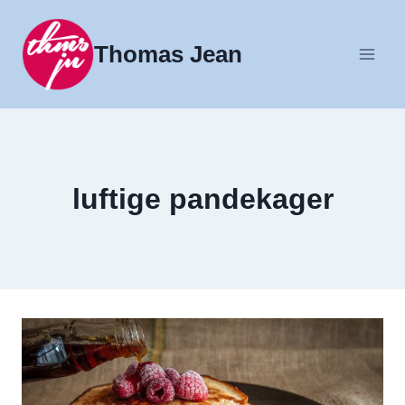
Fortsæt
til
Thomas Jean
indhold
luftige pandekager