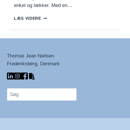
enkel og lækker. Med en…
PANDEKAGER
LÆS VIDERE
MED
FRUGT
–
PERFEKT
TIL
BRUNCH
Thomas Jean Nielsen
Frederiksberg, Denmark
Søg