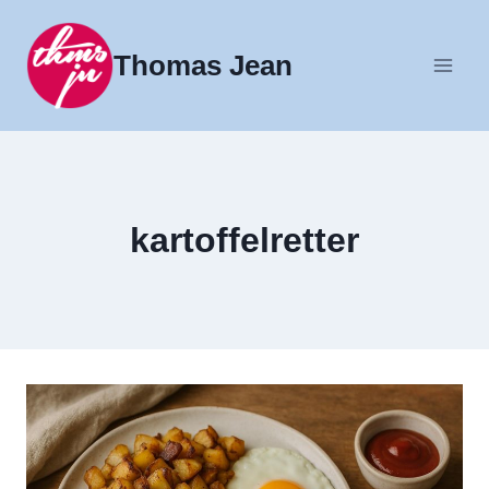
Fortsæt
til
Thomas Jean
indhold
kartoffelretter