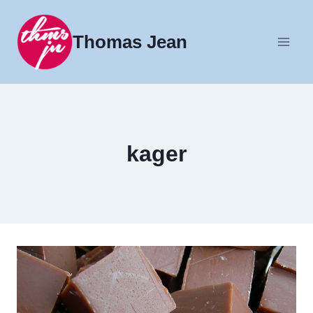
Fortsæt
til
Thomas Jean
indhold
kager