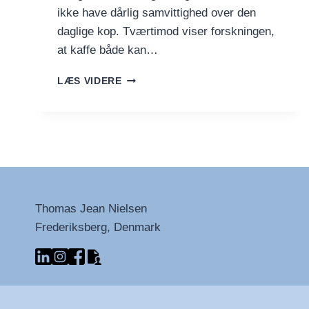
ikke have dårlig samvittighed over den
daglige kop. Tværtimod viser forskningen,
at kaffe både kan…
GØR
LÆS VIDERE
DIN
KAFFE
SUNDERE
MED
ET
DRYS
KRYDDERI
Thomas Jean Nielsen
Frederiksberg, Denmark