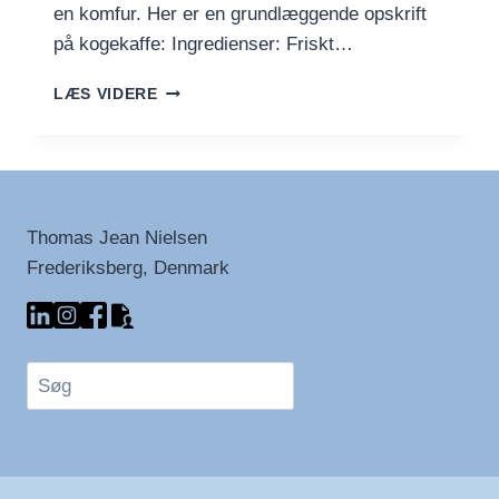
en komfur. Her er en grundlæggende opskrift
på kogekaffe: Ingredienser: Friskt…
OPDAG
LÆS VIDERE
CHARMEN
VED
KOGEKAFFE:
EN
TRIN-
FOR-
Thomas Jean Nielsen
TRIN
Frederiksberg, Denmark
GUIDE
Søg