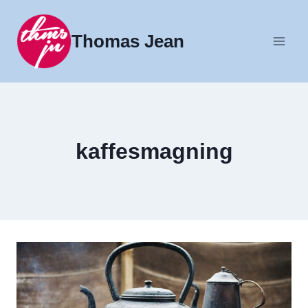
Fortsæt
til
Thomas Jean
indhold
kaffesmagning