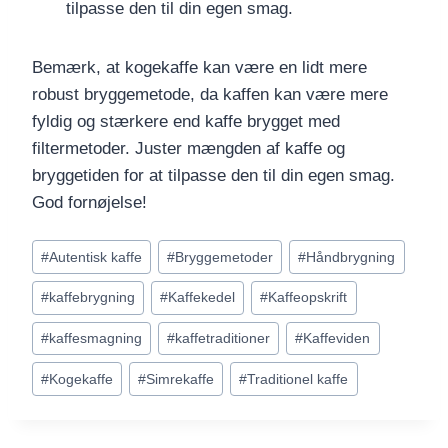
tilpasse den til din egen smag.
Bemærk, at kogekaffe kan være en lidt mere
robust bryggemetode, da kaffen kan være mere
fyldig og stærkere end kaffe brygget med
filtermetoder. Juster mængden af kaffe og
bryggetiden for at tilpasse den til din egen smag.
God fornøjelse!
Indlæg-
#
Autentisk kaffe
#
Bryggemetoder
#
Håndbrygning
tags:
#
kaffebrygning
#
Kaffekedel
#
Kaffeopskrift
#
kaffesmagning
#
kaffetraditioner
#
Kaffeviden
#
Kogekaffe
#
Simrekaffe
#
Traditionel kaffe