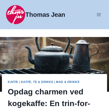
Fortsæt
til
Thomas Jean
indhold
KAFFE
|
KAFFE, TE & DRIKKE
|
MAD & DRIKKE
Opdag charmen ved
kogekaffe: En trin-for-