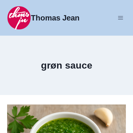
Fortsæt
til
Thomas Jean
indhold
grøn sauce