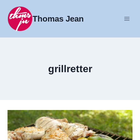
Fortsæt
til
Thomas Jean
indhold
grillretter