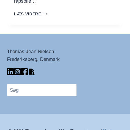
rapsolie…
GRILLET
LÆS VIDERE
KYLLING
MED
QUINOA
OG
GRØNTSAGER
Thomas Jean Nielsen
Frederiksberg, Denmark
Søg