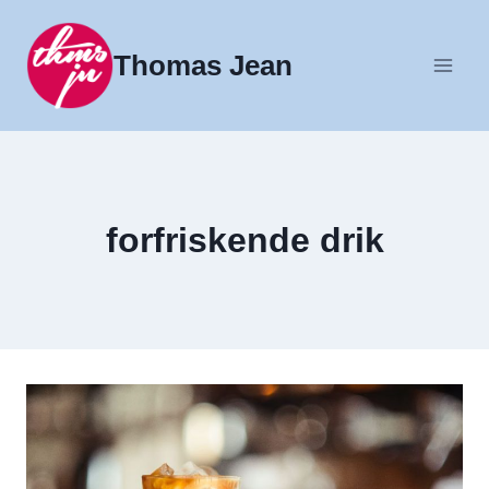
Fortsæt
til
Thomas Jean
indhold
forfriskende drik