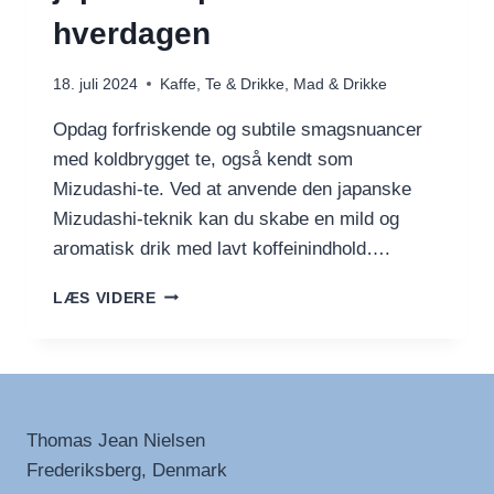
hverdagen
18. juli 2024
Kaffe, Te & Drikke
,
Mad & Drikke
Opdag forfriskende og subtile smagsnuancer
med koldbrygget te, også kendt som
Mizudashi-te. Ved at anvende den japanske
Mizudashi-teknik kan du skabe en mild og
aromatisk drik med lavt koffeinindhold….
KOLDBRYGGET
LÆS VIDERE
TE
–
EN
JAPANSK
OPLEVELSE
I
Thomas Jean Nielsen
HVERDAGEN
Frederiksberg, Denmark