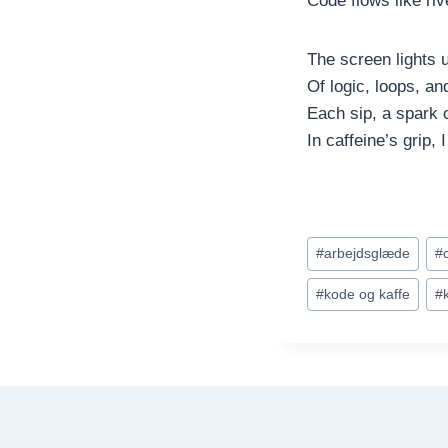
Code flows like riv
The screen lights u
Of logic, loops, an
Each sip, a spark o
In caffeine’s grip, 
Indlæg-
#
arbejdsglæde
#
tags:
#
kode og kaffe
#