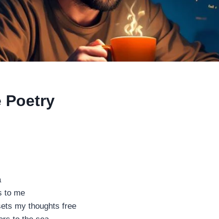
 Poetry
a
s to me
sets my thoughts free