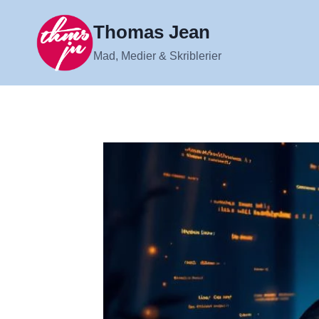
Fortsæt
til
Thomas Jean
indhold
Mad, Medier & Skriblerier