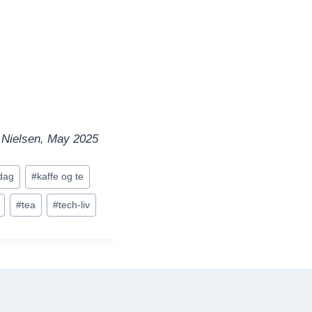
Nielsen, May 2025
rdag
#
kaffe og te
#
tea
#
tech-liv