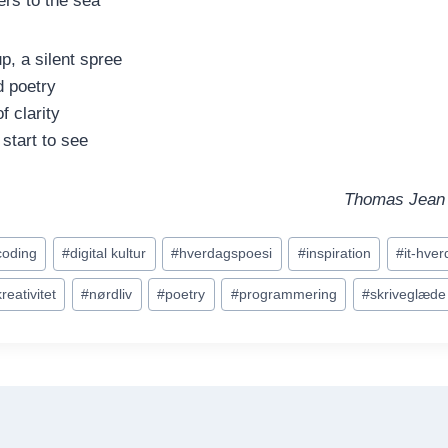
ers to the sea
p, a silent spree
d poetry
f clarity
I start to see
Thomas Jean 
coding
#
digital kultur
#
hverdagspoesi
#
inspiration
#
it-hve
kreativitet
#
nørdliv
#
poetry
#
programmering
#
skriveglæde