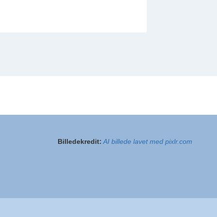
Billedekredit:
AI billede lavet med pixlr.com