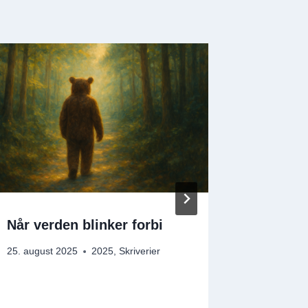
Når verden blinker forbi
Fysiske
comeba
25. august 2025
2025
,
Skriverier
17. april 2
Artikler
,
Med