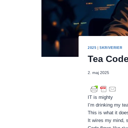
2025
|
SKRIVERIER
Tea Code
2. maj 2025
IT is mighty
I’m drinking my te
This is what it doe
It wires my mind, 