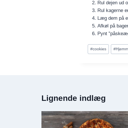
Rul dejen ud 
Rul kagerne e
Læg dem på en
Afkøl på bage
Pynt ”påskeægg
Indlæg-
#
cookies
#
Hjemm
tags:
Lignende indlæg