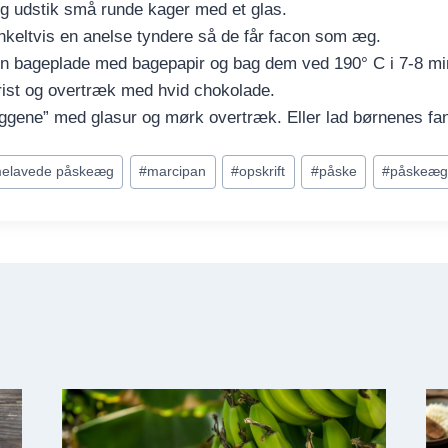
og udstik små runde kager med et glas.
nkeltvis en anelse tyndere så de får facon som æg.
 bageplade med bagepapir og bag dem ved 190° C i 7-8 mi
rist og overtræk med hvid chokolade.
ene” med glasur og mørk overtræk. Eller lad børnenes fantas
elavede påskeæg
#
marcipan
#
opskrift
#
påske
#
påskeæg