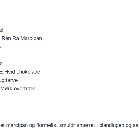
el
 Ren Rå Marcipan
s
e
 Hvid chokolade
ugtfarve
Mørk overtræk
vet marcipan og flormelis, smuldr smørret i blandingen og s