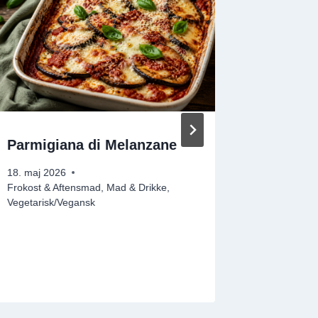
Parmigiana di Melanzane
Ovnsteg
Urter o
18. maj 2026
Frokost & Aftensmad
,
Mad & Drikke
,
28. april 2
Vegetarisk/Vegansk
Frokost & 