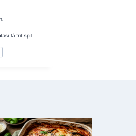
n.
i få frit spil.