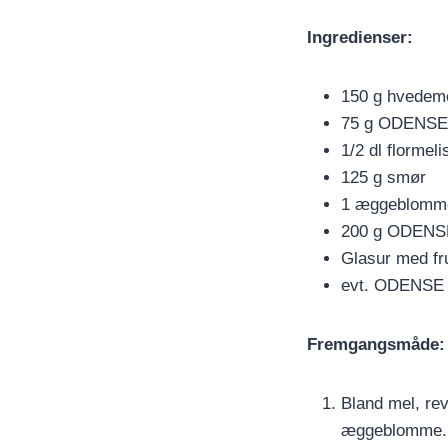
Ingredienser:
150 g hvedem
75 g ODENSE
1/2 dl flormeli
125 g smør
1 æggeblomm
200 g ODENSE
Glasur med fr
evt. ODENSE 
Fremgangsmåde:
Bland mel, re
æggeblomme.