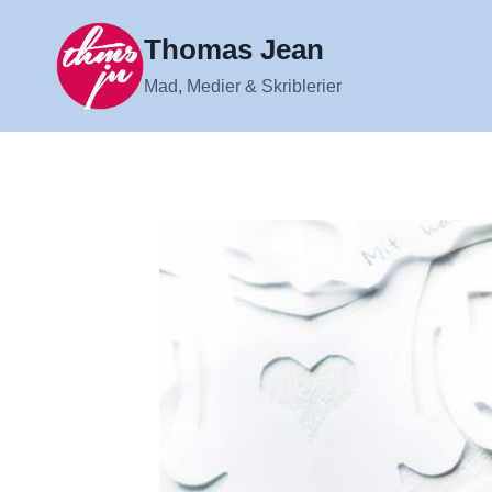
Fortsæt
til
Thomas Jean
indhold
Mad, Medier & Skriblerier