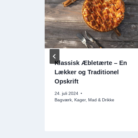
ærter –
Klassisk Æbletærte – En
uge dem
Lækker og Traditionel
Opskrift
24. juli 2024
tter &
Bagværk
,
Kager
,
Mad & Drikke
r
,
Snacks &
k