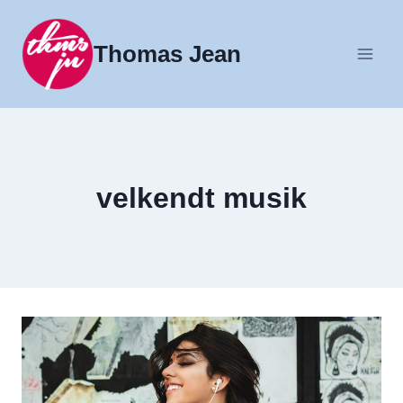
Fortsæt
til
Thomas Jean
indhold
velkendt musik