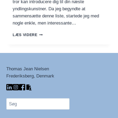
tror kan introducere dig til din næste
yndlingskunstner. Da jeg begyndte at
sammensætte denne liste, startede jeg med
nogle enkle, men interessante…
FIND
LÆS VIDERE
DIN
NÆSTE
YNDLINGSKUNSTNER
MED
DENNE
KURATEREDE
Thomas Jean Nielsen
PLAYLISTE
Frederiksberg, Denmark
Søg