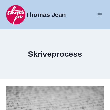
Fortsæt
til
Thomas Jean
indhold
Skriveprocess