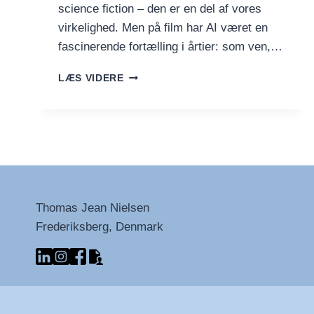
science fiction – den er en del af vores
virkelighed. Men på film har AI været en
fascinerende fortælling i årtier: som ven,…
10
LÆS VIDERE
STÆRKE
FILM
MED
KUNSTIG
INTELLIGENS
I
HOVEDROLLEN
Thomas Jean Nielsen
Frederiksberg, Denmark