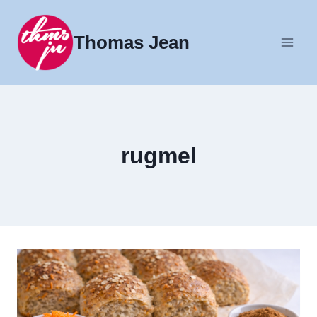
Fortsæt
til
Thomas Jean
indhold
rugmel