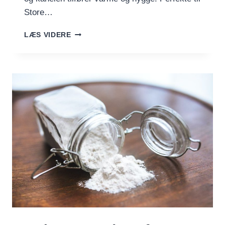
Store…
GROVE
LÆS VIDERE
HVEDER
MED
GULEROD
OG
KANEL