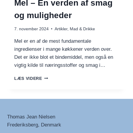
Mel – En verden af smag
og muligheder
7. november 2024
Artikler
,
Mad & Drikke
Mel er en af de mest fundamentale
ingredienser i mange køkkener verden over.
Det er ikke blot et bindemiddel, men også en
vigtig kilde til næringsstoffer og smag i…
MEL
LÆS VIDERE
–
EN
VERDEN
AF
SMAG
OG
Thomas Jean Nielsen
MULIGHEDER
Frederiksberg, Denmark