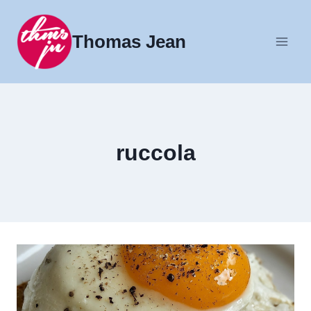
Fortsæt
til
Thomas Jean
indhold
ruccola