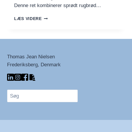
Denne ret kombinerer sprødt rugbrød…
RISTET
LÆS VIDERE
RUGBRØD
MED
SPEJLÆG
OG
AVOCADO
Thomas Jean Nielsen
Frederiksberg, Denmark
Søg