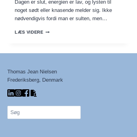
Dagen er slut, energien er lav, og lysten til
noget sødt eller knasende melder sig. Ikke
nødvendigvis fordi man er sulten, men…
PROTEINRIGE
LÆS VIDERE
AFTENSNACKS
–
TRE
SPRØDE
ALTERNATIVER
TIL
Thomas Jean Nielsen
SLIK
Frederiksberg, Denmark
OG
KAGE
Søg