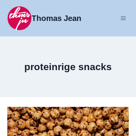
Fortsæt
til
Thomas Jean
indhold
proteinrige snacks