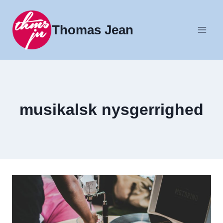
Fortsæt
til
Thomas Jean
indhold
musikalsk nysgerrighed