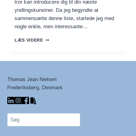
tror kan introducere dig til din næste
yndlingskunstner. Da jeg begyndte at
sammensætte denne liste, startede jeg med
nogle enkle, men interessante…
FIND
LÆS VIDERE
DIN
NÆSTE
YNDLINGSKUNSTNER
MED
DENNE
KURATEREDE
Thomas Jean Nielsen
PLAYLISTE
Frederiksberg, Denmark
Søg