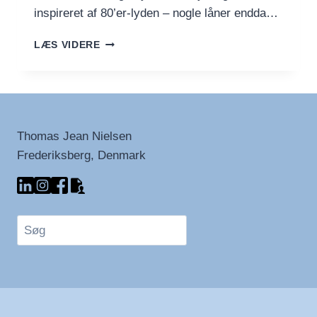
inspireret af 80’er-lyden – nogle låner endda…
10
LÆS VIDERE
DANSKE
ALBUMS
FRA
1980’ERNE
DER
KUNNE
Thomas Jean Nielsen
HITTE
Frederiksberg, Denmark
I
DAG
Søg