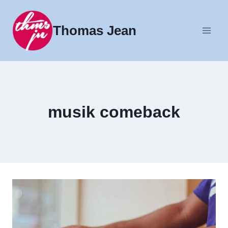
Fortsæt
til
Thomas Jean
indhold
musik comeback