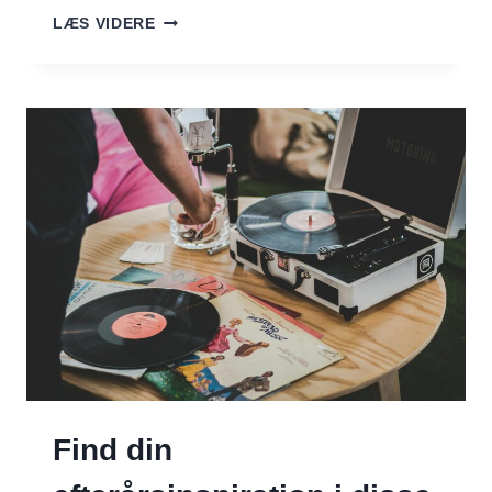
LYDEN
LÆS VIDERE
AF
EFTERÅR:
UDFORSK
MIN
SEPTEMBER-
PLAYLISTE
Find din