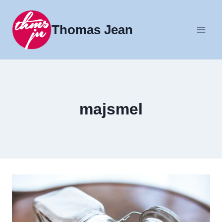
Fortsæt
til
Thomas Jean
indhold
majsmel