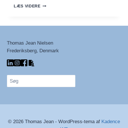
MEL
LÆS VIDERE
–
EN
VERDEN
AF
SMAG
OG
Thomas Jean Nielsen
MULIGHEDER
Frederiksberg, Denmark
Søg
© 2026 Thomas Jean - WordPress-tema af
Kadence