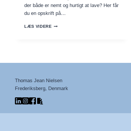
der både er nemt og hurtigt at lave? Her får
du en opskrift på…
JULEKUGLER
LÆS VIDERE
–
NEM
KONFEKT
TIL
DEN
SØDE
TID
Thomas Jean Nielsen
Frederiksberg, Denmark