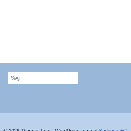
Søg
© 2026 Thomas Jean - WordPress-tema af
Kadence WP