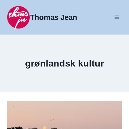
Fortsæt
til
Thomas Jean
indhold
grønlandsk kultur