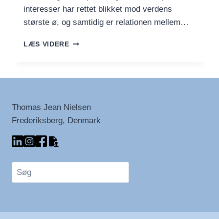
interesser har rettet blikket mod verdens
største ø, og samtidig er relationen mellem…
GRØNLAND
LÆS VIDERE
PÅ
FILM
–
KULTUR,
LIV
OG
Thomas Jean Nielsen
HVERDAGE
Frederiksberg, Denmark
SET
GENNEM
KAMERAET
Søg