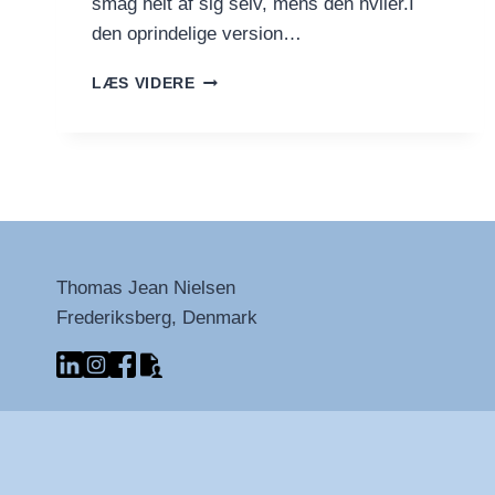
smag helt af sig selv, mens den hviler.I
den oprindelige version…
GROFT
LÆS VIDERE
AUTOLYSEBRØD
Thomas Jean Nielsen
Frederiksberg, Denmark