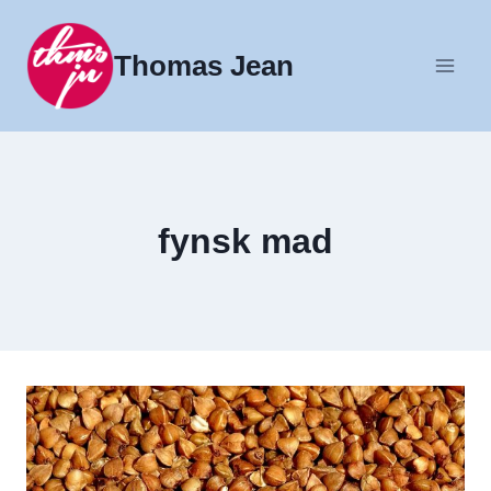
Fortsæt
til
Thomas Jean
indhold
fynsk mad