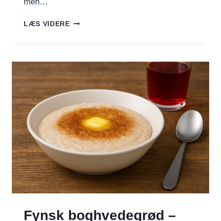
men…
BOGHVEDE
LÆS VIDERE
–
GAMMEL
RÅVARE
MED
NY
POPULARITET
Fynsk boghvedegrød –