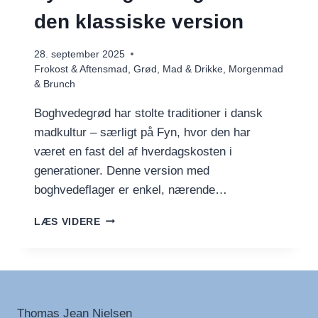
den klassiske version
28. september 2025
Frokost & Aftensmad
,
Grød
,
Mad & Drikke
,
Morgenmad
& Brunch
Boghvedegrød har stolte traditioner i dansk
madkultur – særligt på Fyn, hvor den har
været en fast del af hverdagskosten i
generationer. Denne version med
boghvedeflager er enkel, nærende…
FYNSK
LÆS VIDERE
BOGHVEDEGRØD
–
DEN
KLASSISKE
VERSION
Thomas Jean Nielsen