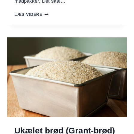
madpakker. Det skal…
GROV
LÆS VIDERE
HVERDAGSBRØD
I
BRØDFORM
(1
BRØD)
Ukælet brød (Grant-brød)