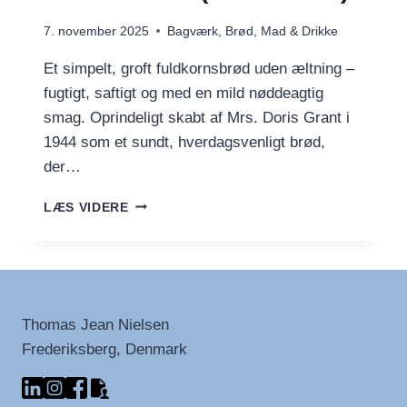
7. november 2025
Bagværk
,
Brød
,
Mad & Drikke
Et simpelt, groft fuldkornsbrød uden æltning –
fugtigt, saftigt og med en mild nøddeagtig
smag. Oprindeligt skabt af Mrs. Doris Grant i
1944 som et sundt, hverdagsvenligt brød,
der…
UKÆLET
LÆS VIDERE
BRØD
(GRANT-
BRØD)
Thomas Jean Nielsen
Frederiksberg, Denmark