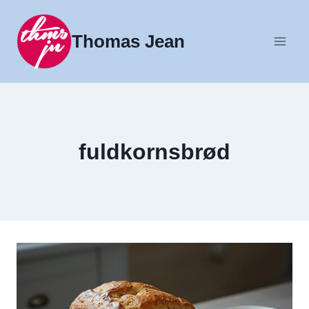
Fortsæt
til
Thomas Jean
indhold
fuldkornsbrød