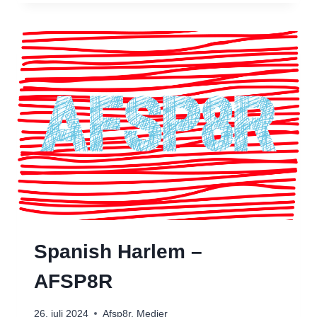
CURE
COVER)
–
AFSP8R
I
ØVEREN
Spanish Harlem –
AFSP8R
26. juli 2024
Afsp8r
,
Medier