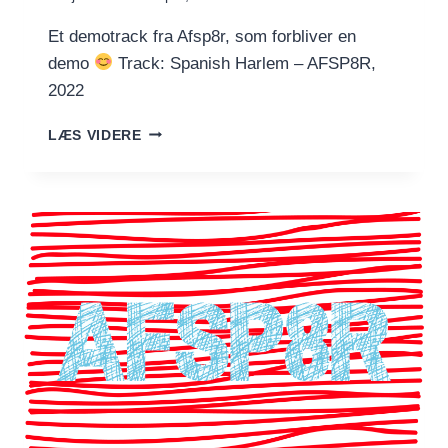
Et demotrack fra Afsp8r, som forbliver en
demo
Track: Spanish Harlem – AFSP8R,
2022
SPANISH
LÆS VIDERE
HARLEM
–
AFSP8R