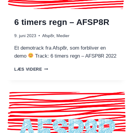
6 timers regn – AFSP8R
9. juni 2023
Afsp8r
,
Medier
Et demotrack fra Afsp8r, som forbliver en
demo
Track: 6 timers regn – AFSP8R 2022
6
LÆS VIDERE
TIMERS
REGN
–
AFSP8R