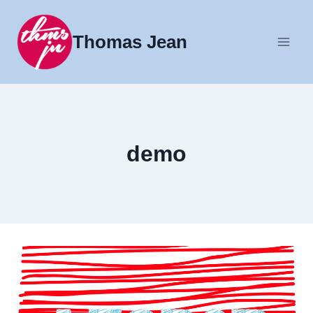
Fortsæt
til
Thomas Jean
indhold
demo