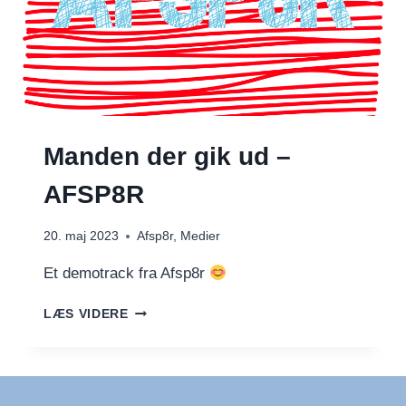
Manden der gik ud –
AFSP8R
20. maj 2023
Afsp8r
,
Medier
Et demotrack fra Afsp8r
MANDEN
LÆS VIDERE
DER
GIK
UD
–
AFSP8R