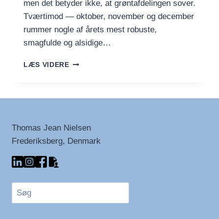
men det betyder ikke, at grøntafdelingen sover.
Tværtimod — oktober, november og december
rummer nogle af årets mest robuste,
smagfulde og alsidige…
EFTERÅRETS
LÆS VIDERE
&
VINTERENS
HØST
–
FRUGT
OG
Thomas Jean Nielsen
GRØNT
Frederiksberg, Denmark
I
OKTOBER,
NOVEMBER
&
DECEMBER
Søg