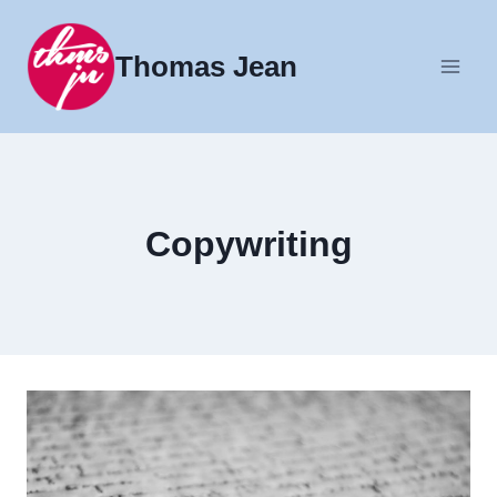
Fortsæt
til
Thomas Jean
indhold
Copywriting